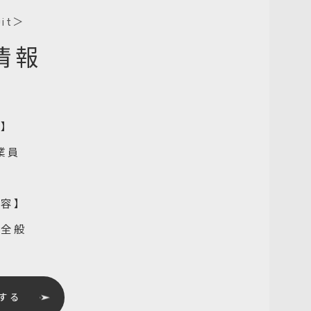
uit＞
情報
種】
業員
内容】
業全般
する