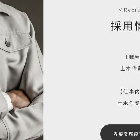
＜Recr
採用
【職
土木作
【仕事
土木作
内容を確認