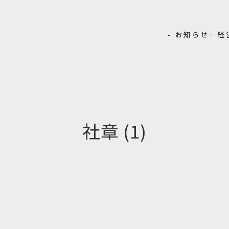
- お知らせ
− 
社章 (1)