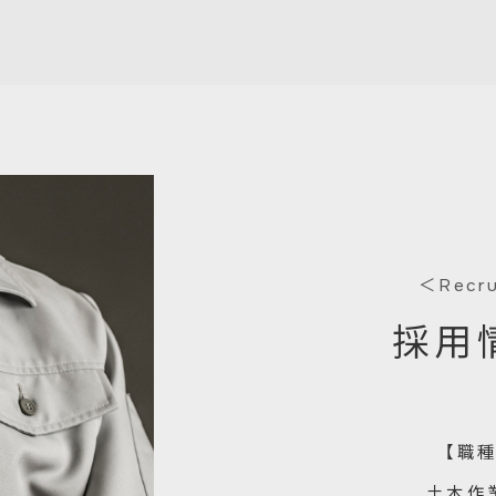
＜Recr
採用
【職
土木作