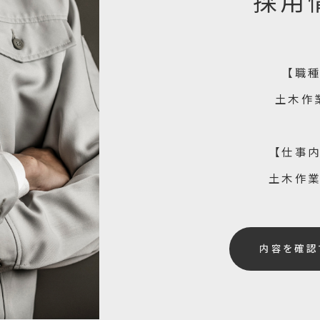
採用
【職
土木作
【仕事
土木作
内容を確認