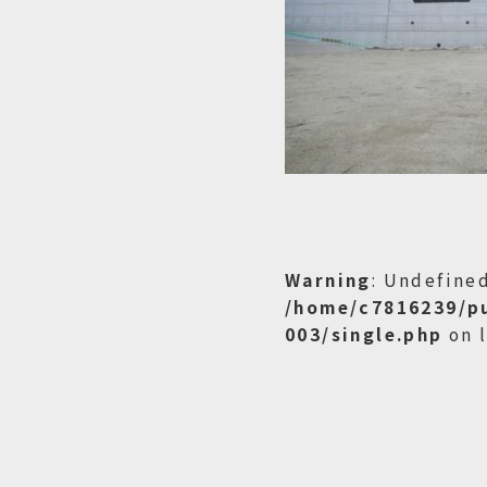
Warning
: Undefined
/home/c7816239/p
003/single.php
on 