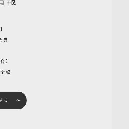
情報
種】
業員
内容】
業全般
する