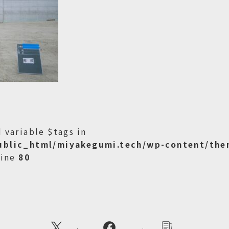
 variable $tags in
ublic_html/miyakegumi.tech/wp-content/the
line
80