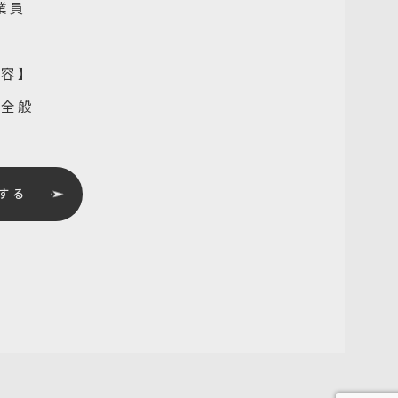
業員
内容】
業全般
する