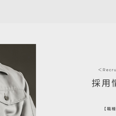
＜Recr
採用
【職