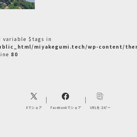
 variable $tags in
ublic_html/miyakegumi.tech/wp-content/the
line
80
Xでシェア
Facebookでシェア
URLをコピー