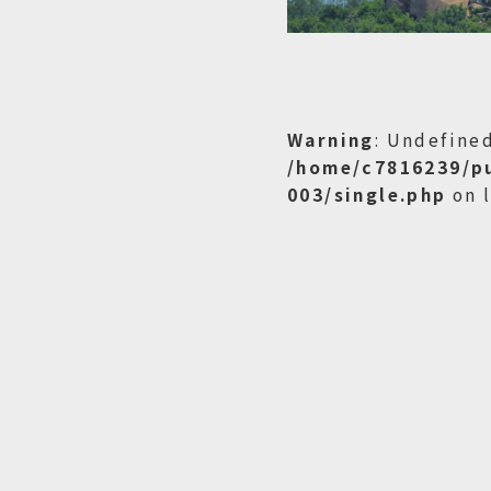
Warning
: Undefined
/home/c7816239/p
003/single.php
on 