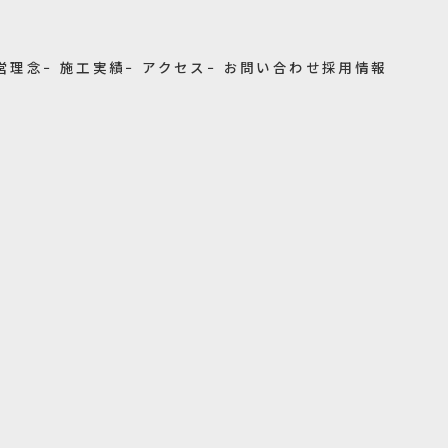
経営理念
− 施工実績
− アクセス
− お問い合わせ
採用情報