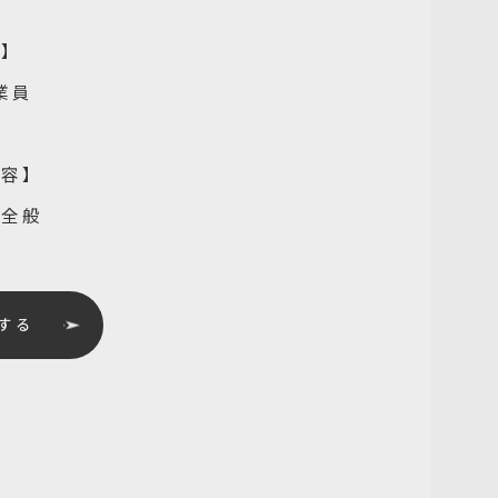
種】
業員
内容】
業全般
する