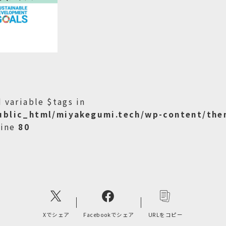
 variable $tags in
ublic_html/miyakegumi.tech/wp-content/the
line
80
Xでシェア
Facebookでシェア
URLをコピー