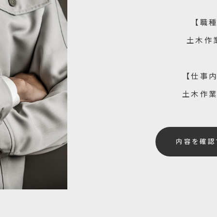
【職
土木作
【仕事
土木作
内容を確認