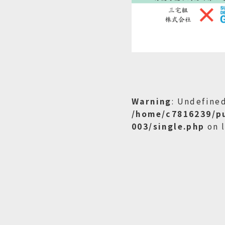
Warning
: Undefined
/home/c7816239/p
003/single.php
on 